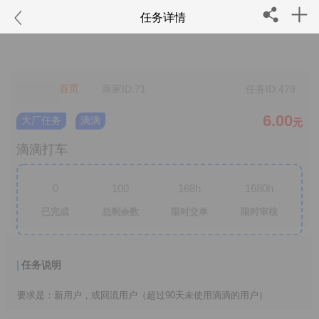
任务详情
商家ID:71
任务ID:479
6.00
大厂任务
滴滴
元
滴滴打车
0
100
168h
1680h
已完成
总剩余数
限时交单
限时审核
任务说明
要求是：新用户，或回流用户（超过90天未使用滴滴的用户）